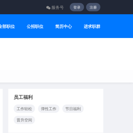
服务号
登录
注册
全部职位
公招职位
简历中心
进求职群
员工福利
工作轻松
弹性工作
节日福利
晋升空间