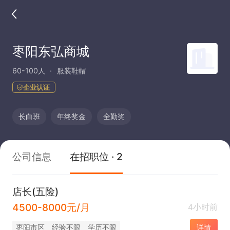
枣阳东弘商城
60-100人
服装鞋帽
企业认证
长白班
年终奖金
全勤奖
公司信息
在招职位 · 2
店长(五险)
4500-8000元/月
4小时前
枣阳市区
经验不限
学历不限
详情