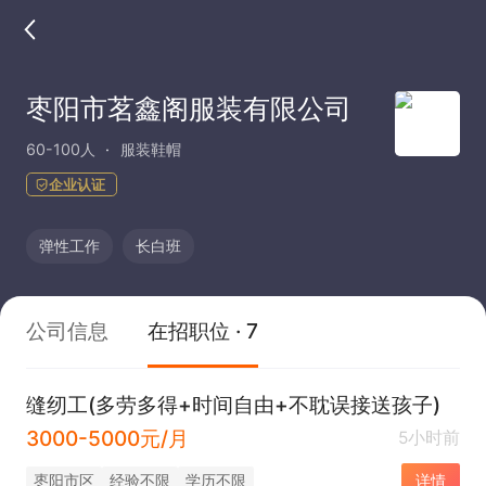
枣阳市茗鑫阁服装有限公司
60-100人
服装鞋帽
企业认证
弹性工作
长白班
公司信息
在招职位 · 7
缝纫工(多劳多得+时间自由+不耽误接送孩子)
3000-5000元/月
5小时前
枣阳市区
经验不限
学历不限
详情