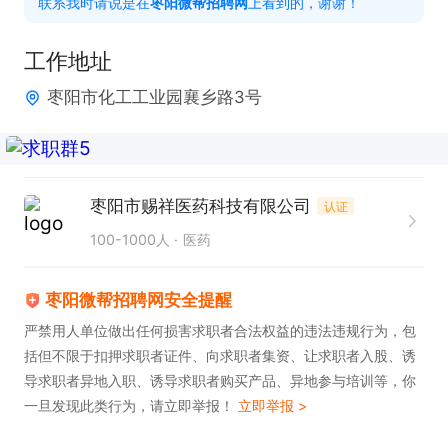
联系我时请说是在
枣阳微帮招聘网
上看到的，谢谢！
                   夜班 18：30--7：00

工作地址
福利待遇：包吃，包住

枣阳市化工工业园襄乡路3号
如果感兴趣，请投递简历后打电话联系吧！
枣阳市赐祥医药科技有限公司
认证
100-1000人
医药
枣阳微帮招聘网安全提醒
严禁用人单位做出任何损害求职者合法权益的违法违规行为，包
括但不限于扣押求职者证件、向求职者集资、让求职者入股、诱
导求职者异地入职、诱导求职者购买产品、异地参与培训等，你
一旦发现此类行为，请立即举报！
立即举报 >