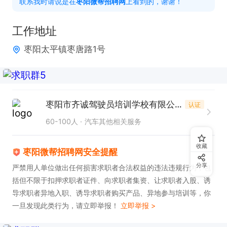
联系我时请说是在
枣阳微帮招聘网
上看到的，谢谢！
上班时间： 长白班

工作地址
福利待遇：招生提成+考过提成+通行车

枣阳太平镇枣唐路1号
如果感兴趣，请投递简历后打电话联系吧！
枣阳市齐诚驾驶员培训学校有限公司
认证
60-100人
汽车其他相关服务
收藏
枣阳微帮招聘网安全提醒
分享
严禁用人单位做出任何损害求职者合法权益的违法违规行为，包
括但不限于扣押求职者证件、向求职者集资、让求职者入股、诱
导求职者异地入职、诱导求职者购买产品、异地参与培训等，你
一旦发现此类行为，请立即举报！
立即举报 >