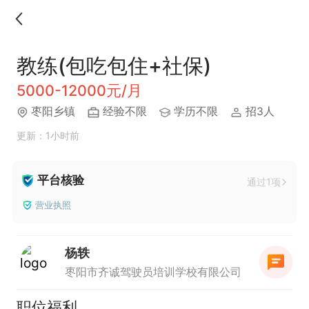
教练(包吃包住+社保)
5000-12000元/月
枣阳乡镇
经验不限
学历不限
招3人
更新：1小时前
平台核验
通过1项
营业执照
杨轶
枣阳市齐诚驾驶员培训学校有限公司
职位福利