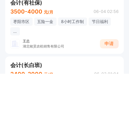
会计(有社保)
3500-4000
06-04 02:56
元/月
枣阳市区
五险一金
8小时工作制
节日福利
...
王总
申请
湖北铭昊农机销售有限公司
会计(长白班)
2400-3000
06-03 01:04
元/月
枣阳市区
工作轻松
弹性工作
8小时工作制
张总
申请
枣阳太阳雨太阳能店
会计(包吃住+五险)
3000-4000
05-22 05:44
元/月