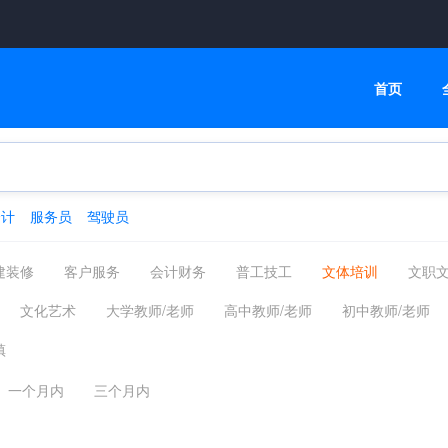
首页
会计
服务员
驾驶员
建装修
客户服务
会计财务
普工技工
文体培训
文职
高级管理
物流贸易
司机后勤
网络通信
机械仪表
文化艺术
大学教师/老师
高中教师/老师
初中教师/老师
化工制药
摄影影视
能源环保
编辑印刷发行
家政保洁
语教师/老师
培训师/讲师
舞蹈老师
竞技/体育
教务/教务
镇
汽车服务
广告会展场务
新媒体运营
农林牧渔
其他分类
培训策划
培训助理
教学/教务管理
学术研究/科研
招生
一个月内
三个月内