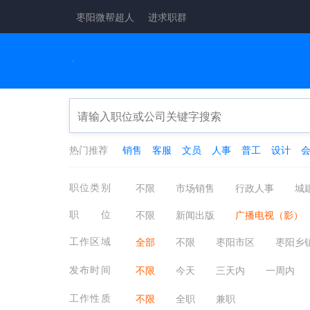
枣阳微帮超人
进求职群
热门推荐
销售
客服
文员
人事
普工
设计
职位类别
不限
市场销售
行政人事
城
工厂工业
酒店餐饮
金融保险
职位
不限
新闻出版
广播电视（影）
医疗保健
翻译法律
轻工工艺
理科教师/老师
文科教师/老师
外
工作区域
全部
不限
枣阳市区
枣阳乡
物业管理
质控安防
淘宝电商
文体培训其他相关职位
教师/助教
发布时间
不限
今天
三天内
一周内
工作性质
不限
全职
兼职