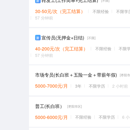
转发工(工作简单+完工结算)
兼
[不限]
30-50元/次（完工结算）
不限经验
不限学
57 分钟前
宣传员(无押金+日结)
兼
[不限]
40-200元/次（完工结算）
不限经验
不限
57 分钟前
市场专员(长白班＋五险一金＋带薪年假)
[枣阳市
5000-7000元/月
3年
不限学历
2 小时前
普工(长白班）
[枣阳市区]
5000-6000元/月
不限经验
不限学历
6 