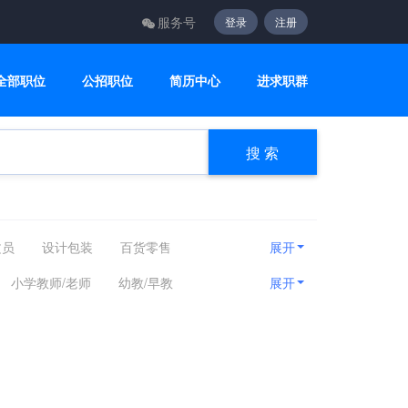
服务号
登录
注册
全部职位
公招职位
简历中心
进求职群
搜 索
文员
设计包装
百货零售
展开
咨询顾问
电子电气
美容美发
小学教师/老师
幼教/早教
展开
房产相关
娱乐休闲
旅游健身
管理
家教
记者
/课程顾问
校长
野外拓展训练师