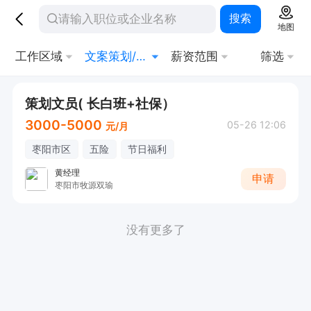
搜索
地图
工作区域
文案策划/资料编写
薪资范围
筛选
策划文员( 长白班+社保）
3000-5000
05-26 12:06
元/月
枣阳市区
五险
节日福利
黄经理
申请
枣阳市牧源双瑜
没有更多了