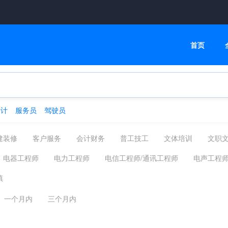
首页
会计
服务员
驾驶员
建装修
客户服务
会计财务
普工技工
文体培训
文职
高级管理
物流贸易
司机后勤
网络通信
机械仪表
电器工程师
电力工程师
电信工程师/通讯工程师
电声工程
化工制药
摄影影视
能源环保
编辑印刷发行
家政保洁
线）设计
智能大厦/综合布线/弱电
光源与照明工程
灯饰研发
镇
汽车服务
广告会展场务
新媒体运营
农林牧渔
其他分类
器
测试工程师
电子通讯其他相关职位
一个月内
三个月内