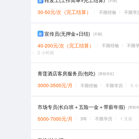
转发工(工作简单+完工结算)
兼
[不限]
30-50元/次（完工结算）
不限经验
不限学
宣传员(无押金+日结)
兼
[不限]
40-200元/次（完工结算）
不限经验
不限
2 小时前
青莲酒店客房服务员(包吃)
[枣阳市区]
3000-3500元/月
不限经验
不限学历
5 
市场专员(长白班＋五险一金＋带薪年假)
[枣阳市
5000-7000元/月
3年
不限学历
1 天前