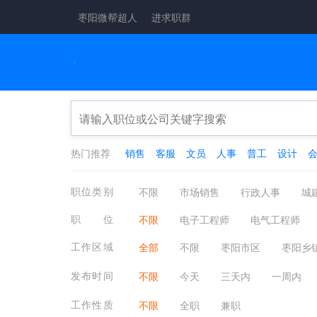
枣阳微帮超人
进求职群
热门推荐
销售
客服
文员
人事
普工
设计
职位类别
不限
市场销售
行政人事
城
工厂工业
酒店餐饮
金融保险
职位
不限
电子工程师
电气工程师
医疗保健
翻译法律
轻工工艺
单片机/DSP/底层软件开发
电路（布
工作区域
全部
不限
枣阳市区
枣阳乡
物业管理
质控安防
淘宝电商
无线电技术
半导体技术
家用电
发布时间
不限
今天
三天内
一周内
工作性质
不限
全职
兼职