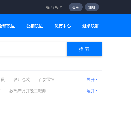
服务号
登录
注册
全部职位
公招职位
简历中心
进求职群
搜 索
文员
设计包装
百货零售
展开
咨询顾问
电子电气
美容美发
师
数码产品开发工程师
展开
房产相关
娱乐休闲
旅游健身
工程师
电气维修
自动控制