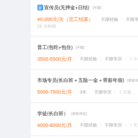
宣传员(无押金+日结)
兼
[不限]
40-200元/次（完工结算）
不限经验
不限
25 分钟前
普工(包吃+包住)
[不限]
3500-5500元/月
不限经验
不限学历
1 
市场专员(长白班＋五险一金＋带薪年假)
[枣阳市
5000-7000元/月
3年
不限学历
1 天前
学徒(长白班）
[枣阳市区]
4000-6000元/月
不限经验
不限学历
1 