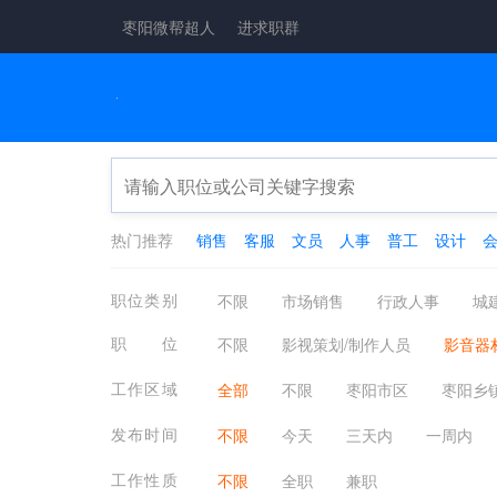
枣阳微帮超人
进求职群
热门推荐
销售
客服
文员
人事
普工
设计
职位类别
不限
市场销售
行政人事
城
工厂工业
酒店餐饮
金融保险
职位
不限
影视策划/制作人员
影音器
医疗保健
翻译法律
轻工工艺
工作区域
全部
不限
枣阳市区
枣阳乡
物业管理
质控安防
淘宝电商
发布时间
不限
今天
三天内
一周内
工作性质
不限
全职
兼职