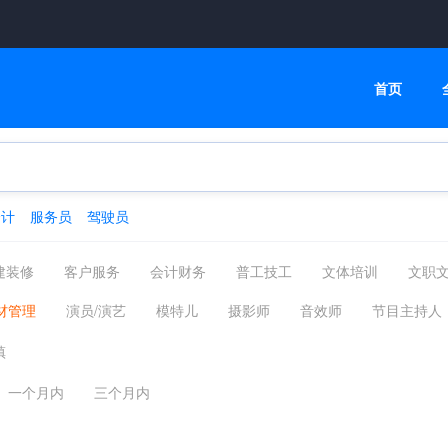
首页
会计
服务员
驾驶员
建装修
客户服务
会计财务
普工技工
文体培训
文职
高级管理
物流贸易
司机后勤
网络通信
机械仪表
材管理
演员/演艺
模特儿
摄影师
音效师
节目主持人
化工制药
摄影影视
能源环保
编辑印刷发行
家政保洁
镇
汽车服务
广告会展场务
新媒体运营
农林牧渔
其他分类
一个月内
三个月内