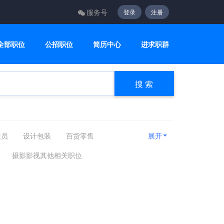
服务号
登录
注册
全部职位
公招职位
简历中心
进求职群
搜 索
文员
设计包装
百货零售
展开
咨询顾问
电子电气
美容美发
摄影影视其他相关职位
房产相关
娱乐休闲
旅游健身