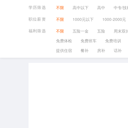
学历筛选
不限
高中以下
高中
中专/技
职位薪资
不限
1000元以下
1000-2000元
福利筛选
不限
五险一金
五险
周末双
免费体检
免费班车
免费培训
提供住宿
餐补
房补
话补