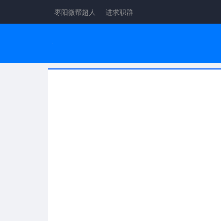
枣阳微帮超人
进求职群